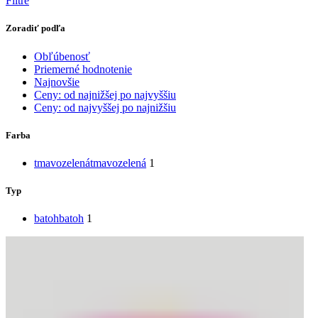
Filtre
Zoradiť podľa
Obľúbenosť
Priemerné hodnotenie
Najnovšie
Ceny: od najnižšej po najvyššiu
Ceny: od najvyššej po najnižšiu
Farba
tmavozelená
tmavozelená
1
Typ
batoh
batoh
1