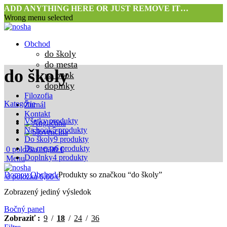
ADD ANYTHING HERE OR JUST REMOVE IT…
Wrong menu selected
Obchod
do školy
do mesta
do školy
na book
doplnky
Filozofia
Kategórie
Žurnál
Kontakt
Všetky
produkty
Na book
5 produkty
Do školy
9 produkty
Do mesta
6 produkty
0
položka
/
0,00
€
Doplnky
4 produkty
Menu
Domov
Obchod
Produkty so značkou “do školy”
0
položka
0,00
€
Zobrazený jediný výsledok
Bočný panel
Zobraziť
9
18
24
36