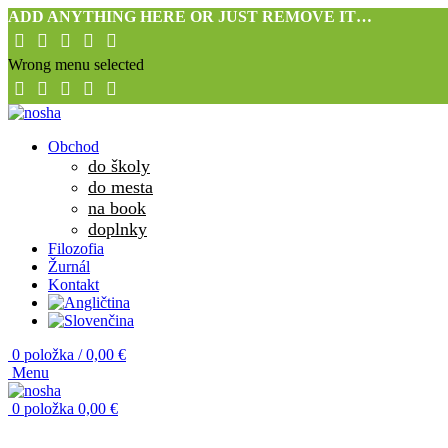
ADD ANYTHING HERE OR JUST REMOVE IT…
Wrong menu selected
Obchod
do školy
do mesta
na book
doplnky
Filozofia
Žurnál
Kontakt
0
položka
/
0,00
€
Menu
0
položka
0,00
€