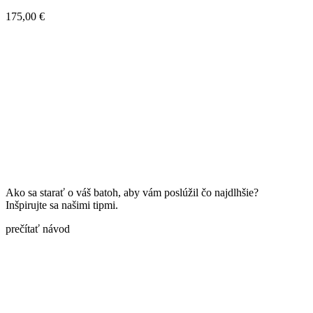
175,00
€
nekončiaca radosť
Ako sa starať o váš batoh, aby vám poslúžil čo najdlhšie?
Inšpirujte sa našimi tipmi.
prečítať návod