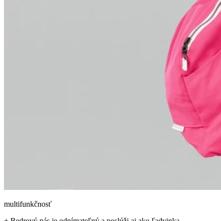
multifunkčnosť
+ Bedrový pás je odnímateľný a poslúži aj ako ľadvinka.