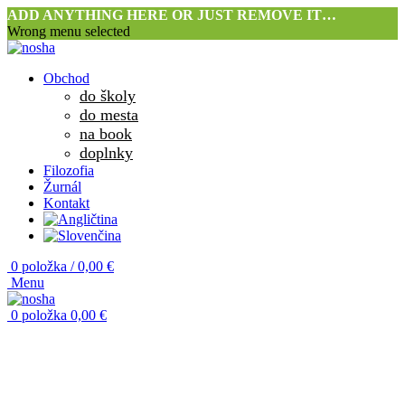
ADD ANYTHING HERE OR JUST REMOVE IT…
Wrong menu selected
Obchod
do školy
do mesta
na book
doplnky
Filozofia
Žurnál
Kontakt
0
položka
/
0,00
€
Menu
0
položka
0,00
€